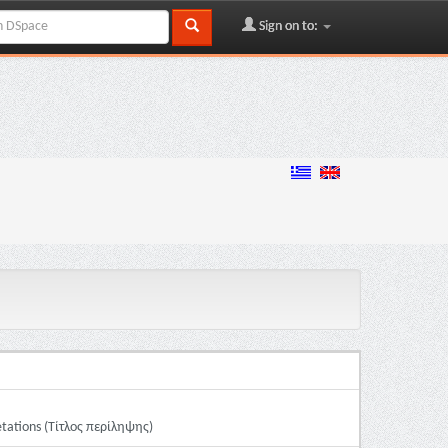
Sign on to:
tations (Τίτλος περίληψης)