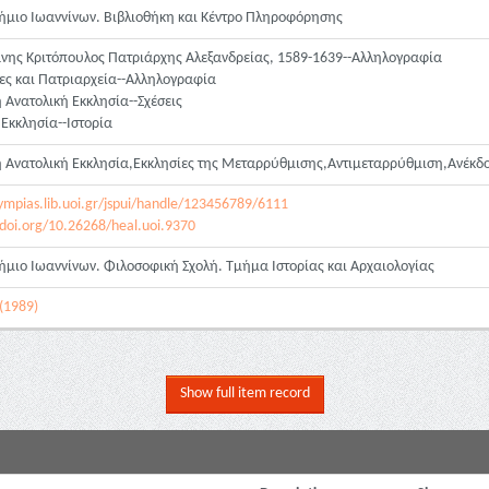
ήμιο Ιωαννίνων. Βιβλιοθήκη και Κέντρο Πληροφόρησης
ης Κριτόπουλος Πατριάρχης Αλεξανδρείας, 1589-1639--Αλληλογραφία
ες και Πατριαρχεία--Αλληλογραφία
 Ανατολική Εκκλησία--Σχέσεις
Εκκλησία--Ιστορία
 Ανατολική Εκκλησία,Εκκλησίες της Μεταρρύθμισης,Αντιμεταρρύθμιση,Ανέκδ
lympias.lib.uoi.gr/jspui/handle/123456789/6111
.doi.org/10.26268/heal.uoi.9370
ήμιο Ιωαννίνων. Φιλοσοφική Σχολή. Τμήμα Ιστορίας και Αρχαιολογίας
(1989)
Show full item record