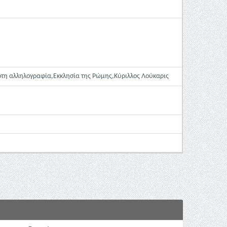
οτη αλληλογραφία,Εκκλησία της Ρώμης,Κύριλλος Λούκαρις