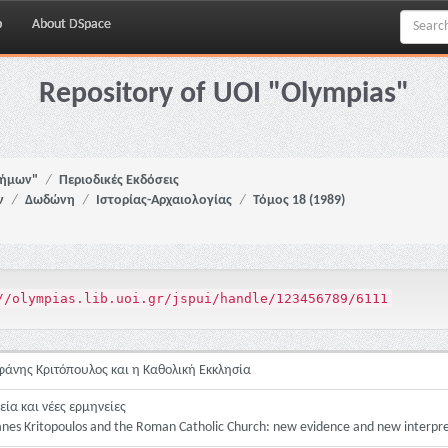
p
About DSpace
Repository of UOI "Olympias"
νήμων"
Περιοδικές Εκδόσεις
ν
Δωδώνη
Ιστορίας-Αρχαιολογίας
Τόμος 18 (1989)
//olympias.lib.uoi.gr/jspui/handle/123456789/6111
άνης Κριτόπουλος και η Καθολική Εκκλησία
εία και νέες ερμηνείες
es Kritopoulos and the Roman Catholic Church: new evidence and new interpre