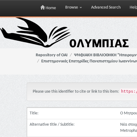
Browse
Advanced Search
Hel
Home
Skip
navigation
Repository of OAI
ΨΗΦΙΑΚΗ ΒΙΒΛΙΟΘΗΚΗ "Ηπειρομ
Επιστημονικές Επετηρίδες Πανεπιστημίου Ιωαννίνω
https:
Please use this identifier to cite or link to this item:
Title:
Ο Μητροφ
Alternative title / Subtitle:
Νέα στοιχ
Metrophan