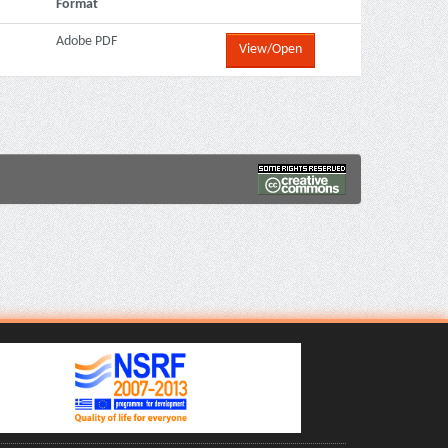
Format
Adobe PDF
View/Open