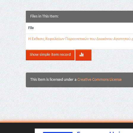
Files in This Item:
File
Η Έκθεσις Κεφαλαίων Παραινετικών του Διακόνου Αγαπητού.
Show simple item record
This item is licensed under a
Creative Commons License