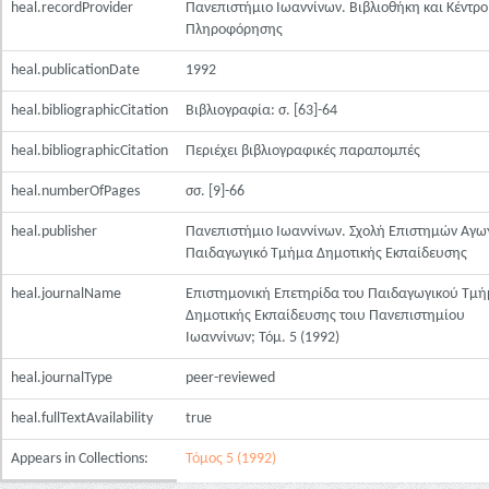
heal.recordProvider
Πανεπιστήμιο Ιωαννίνων. Βιβλιοθήκη και Κέντρο
Πληροφόρησης
heal.publicationDate
1992
heal.bibliographicCitation
Βιβλιογραφία: σ. [63]-64
heal.bibliographicCitation
Περιέχει βιβλιογραφικές παραπομπές
heal.numberOfPages
σσ. [9]-66
heal.publisher
Πανεπιστήμιο Ιωαννίνων. Σχολή Επιστημών Αγω
Παιδαγωγικό Τμήμα Δημοτικής Εκπαίδευσης
heal.journalName
Επιστημονική Επετηρίδα του Παιδαγωγικού Τμή
Δημοτικής Εκπαίδευσης τοιυ Πανεπιστημίου
Ιωαννίνων; Τόμ. 5 (1992)
heal.journalType
peer-reviewed
heal.fullTextAvailability
true
Appears in Collections:
Τόμος 5 (1992)