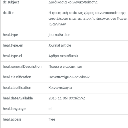
dc.subject
Διαδικασία κοινωνικοποίησης
dc.title
Η φοιτητική εστία ως χώρος κοινωνικοποίησης:
αποτέλεσμα μίας εμπειρικής έρευνας στο Πανεπ
Ιωαννίνων
heal.type
journalArticle
heal.type.en
Journal article
heal.type.el
Άρθρο περιοδικού
heal.generalDescription
Περιέχει παράρτημα
heal.classification
Πανεπιστήμιο Ιωαννίνων
heal.classification
Κοινωνιολογία
heal.dateAvailable
2015-11-06T09:36:59Z
heal.language
el
heal.access
free