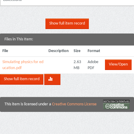
Show full item record
Files in This Item:
File
Description
Size
Format
Simulating physics for ed
2.63
Adobe
View/Open
ucation.pdf
MB
PDF
Show full item record
This item is licensed under a
Creative Commons License