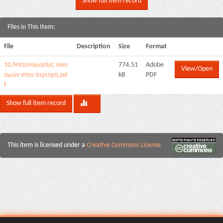
Show full item record
Files in This Item:
File
Description
Size
Format
10.Μετανομασίες οικο
774.51
Adobe
View/Open
σμών στην περιοχή.pd
kB
PDF
f
Show full item record
This item is licensed under a
Creative Commons License