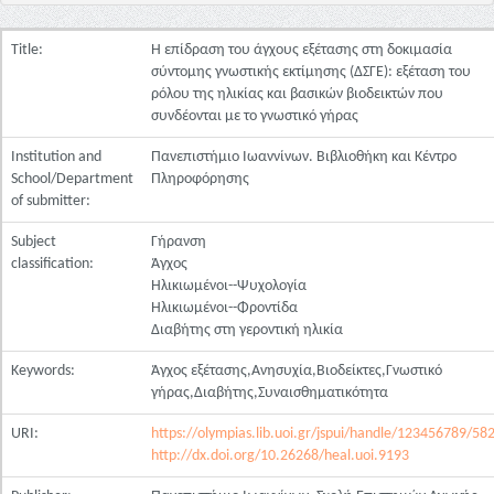
Title:
Η επίδραση του άγχους εξέτασης στη δοκιμασία
σύντομης γνωστικής εκτίμησης (ΔΣΓΕ): εξέταση του
ρόλου της ηλικίας και βασικών βιοδεικτών που
συνδέονται με το γνωστικό γήρας
Institution and
Πανεπιστήμιο Ιωαννίνων. Βιβλιοθήκη και Κέντρο
School/Department
Πληροφόρησης
of submitter:
Subject
Γήρανση
classification:
Άγχος
Ηλικιωμένοι--Ψυχολογία
Ηλικιωμένοι--Φροντίδα
Διαβήτης στη γεροντική ηλικία
Keywords:
Άγχος εξέτασης,Ανησυχία,Βιοδείκτες,Γνωστικό
γήρας,Διαβήτης,Συναισθηματικότητα
URI:
https://olympias.lib.uoi.gr/jspui/handle/123456789/58
http://dx.doi.org/10.26268/heal.uoi.9193