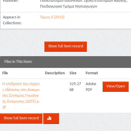
Publisher:
Πανεπιστήμιο Ιωαννίνων. Σχολή Επιστημών Αγωγής.
Παιδαγωγικό Τμήμα Νηπιαγωγών
Appears in
Τόμος 6 (2013)
Collections:
Show full item record
Files in This Item:
File
Description
Size
Format
Η επίδραση του άγχου
529.27
Adobe
View/Open
ς εξέτασης στη Δοκιμα
kB
PDF
σία Σύντομης Γνωστικ
ής Εκτίμησης (ΔΣΓΕ).p
df
Show full item record