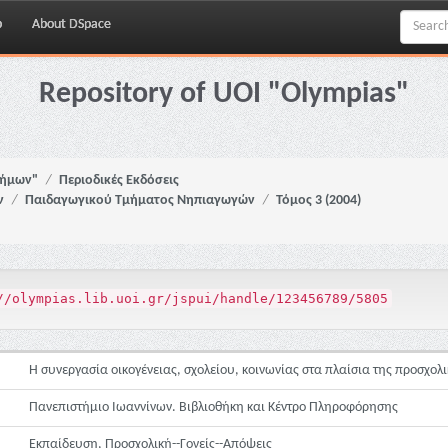
p
About DSpace
Repository of UOI "Olympias"
νήμων"
Περιοδικές Εκδόσεις
ν
Παιδαγωγικού Τμήματος Νηπιαγωγών
Τόμος 3 (2004)
//olympias.lib.uoi.gr/jspui/handle/123456789/5805
Η συνεργασία οικογένειας, σχολείου, κοινωνίας στα πλαίσια της προσχο
Πανεπιστήμιο Ιωαννίνων. Βιβλιοθήκη και Κέντρο Πληροφόρησης
Εκπαίδευση, Προσχολική--Γονείς--Απόψεις