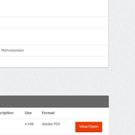
μα Νηπιαγωγών
cription
Size
Format
4 MB
Adobe PDF
View/Open