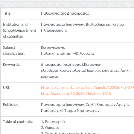
Title:
Παθολογία της Δημοκρατίας
Institution and
Πανεπιστήμιο Ιωαννίνων. Βιβλιοθήκη και Κέντρο
School/Department
Πληροφόρησης
of submitter:
Subject
Κοινωνιολογία
classification:
Πολιτική επιστήμη--Φιλοσοφία
Keywords:
Δημοκρατία (πολίτευμα),Κοινωνική
ελευθερία,Κοινωνιολογία,Πολιτικές επιστήμες,Λαϊκή
κυριαρχία
URI:
https://olympias.lib.uoi.gr/jspui/handle/123456789/57
http://dx.doi.org/10.26268/heal.uoi.9215
Publisher:
Πανεπιστήμιο Ιωαννίνων. Σχολή Επιστημών Αγωγής.
Παιδαγωγικό Τμήμα Νηπιαγωγών
Table of contents:
1. Εισαγωγικά
2. Ορισμοί
3. Το πολίτευμα των πολιτευμάτων