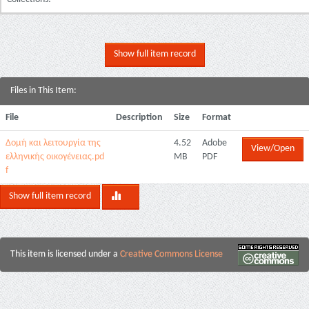
Show full item record
Files in This Item:
File
Description
Size
Format
Δομή και λειτουργία της
4.52
Adobe
View/Open
ελληνικής οικογένειας.pd
MB
PDF
f
Show full item record
This item is licensed under a
Creative Commons License