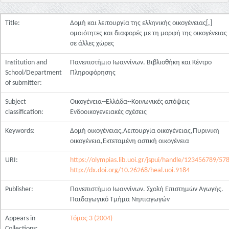
Title:
Δομή και λειτουργία της ελληνικής οικογένειας[,]
ομοιότητες και διαφορές με τη μορφή της οικογένειας
σε άλλες χώρες
Institution and
Πανεπιστήμιο Ιωαννίνων. Βιβλιοθήκη και Κέντρο
School/Department
Πληροφόρησης
of submitter:
Subject
Οικογένεια--Ελλάδα--Κοινωνικές απόψεις
classification:
Ενδοοικογενειακές σχέσεις
Keywords:
Δομή οικογένειας,Λειτουργία οικογένειας,Πυρινική
οικογένεια,Εκτεταμένη αστική οικογένεια
URI:
https://olympias.lib.uoi.gr/jspui/handle/123456789/57
http://dx.doi.org/10.26268/heal.uoi.9184
Publisher:
Πανεπιστήμιο Ιωαννίνων. Σχολή Επιστημών Αγωγής.
Παιδαγωγικό Τμήμα Νηπιαγωγών
Appears in
Τόμος 3 (2004)
Collections: