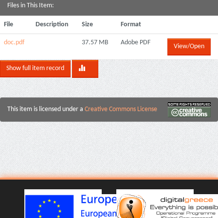
Files in This Item:
File
Description
Size
Format
doc.pdf
37.57 MB
Adobe PDF
View/Open
Show full item record
This item is licensed under a
Creative Commons License