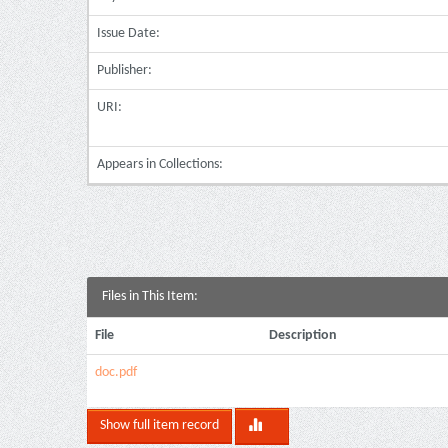
Issue Date:
Publisher:
URI:
Appears in Collections:
Files in This Item:
File
Description
doc.pdf
Show full item record