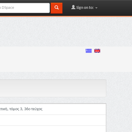
Sign on to:
τική, τόμος 3, 36ο τεύχος