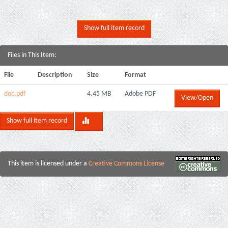
Show full item record
Files in This Item:
File
Description
Size
Format
doc.pdf
4.45 MB
Adobe PDF
View/Open
Show full item record
This item is licensed under a
Creative Commons License