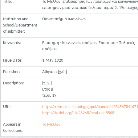
Title:
Το Μέλλον: επιθεώρησις των πολιτικών και κοινωνικών
επιστημών μετά ναυτικού δελτίου, τόμος 2, 19ο τεύχος
Institution and
Πανεπιστήμιο Ιωαννίνων
School/Department
of submitter:
Keywords:
Επιστήμη - Κοινωνικές απόψεις,Επιστήμη - Πολιτικές
απόψεις
Issue Date:
1-May-1920
Publisher:
Αθήναι : [χ.ό.]
Description:
[τ. 2.]
Έτος Β'
τεύχ. 19
URI:
https://olympias.lib.uoi.gr/jspui/handle/123456789/47
http://dx.doi.org/10.26268/heal.uoi.8868
Appears in
Το Μέλλον
Collections: