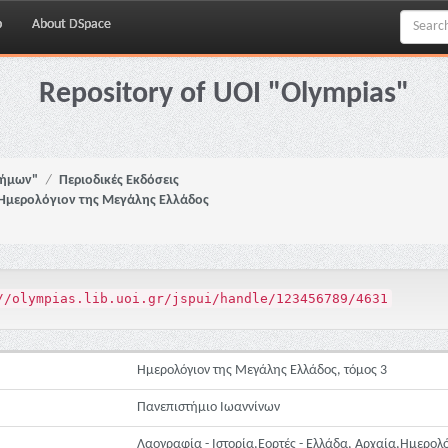
p
About DSpace
Repository of UOI "Olympias"
νήμων"
Περιοδικές Εκδόσεις
Ημερολόγιον της Μεγάλης Ελλάδος
//olympias.lib.uoi.gr/jspui/handle/123456789/4631
Ημερολόγιον της Μεγάλης Ελλάδος, τόμος 3
Πανεπιστήμιο Ιωαννίνων
Λαογραφία - Ιστορία,Εορτές - Ελλάδα, Αρχαία,Ημερολό