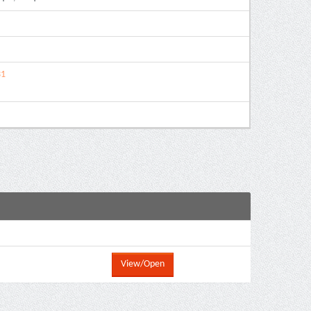
31
View/Open