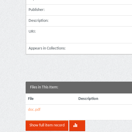
Publisher:
Description:
URI:
Appears in Collections:
Files in This Item:
File
Description
doc.pdf
Show full item record