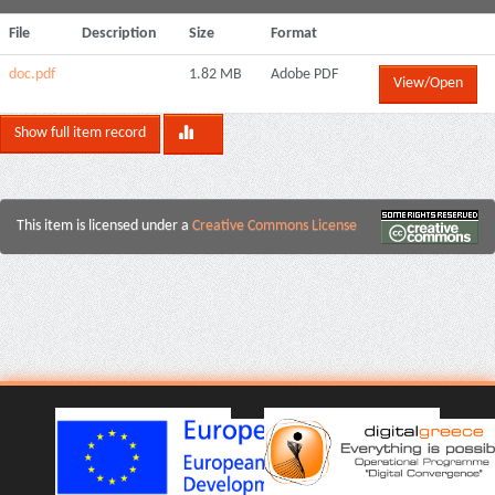
File
Description
Size
Format
doc.pdf
1.82 MB
Adobe PDF
View/Open
Show full item record
This item is licensed under a
Creative Commons License