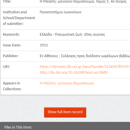
Title:
Η Μελέτη: μηνιαίον δημοσίευμα, τόμος 5, 4ο τεύχος
Institution and
Πανεπιστήμιο Ιωαννίνων
School/Department
of submitter:
Keywords:
Ελλάδα - Πνευματική ζωή -20ος αιώνας
Issue Date:
1911
Publisher:
Εν Αθήναις : Σύλλογος προς διάδοσιν ωφέλιμων βιβλί
URI:
https://olympias.lib.uoi.gr/jspui/handle/123456789/45
http://dx.doi.org/10.26268/heal.uoi.8689
Appears in
Η Μελέτη: μηνιαίον δημοσίευμα
Collections:
Show full item record
Files in This Item: