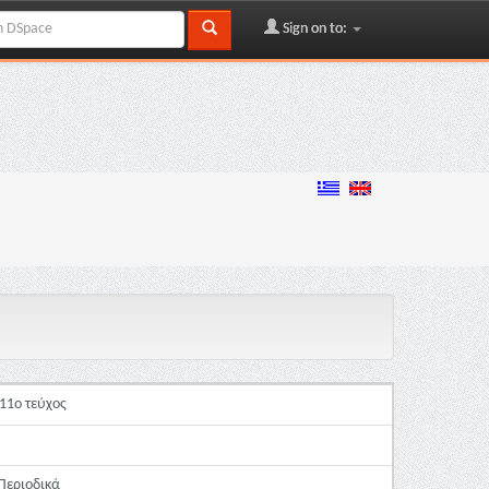
Sign on to:
11ο τεύχος
 Περιοδικά