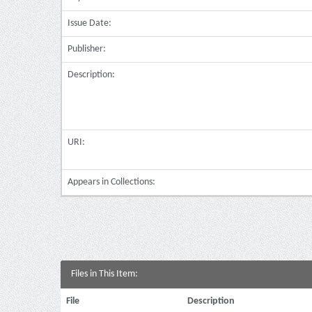
Issue Date:
Publisher:
Description:
URI:
Appears in Collections:
Files in This Item:
File
Description