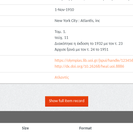
1-Nov-1910
New York City : Atlantis, inc
Τομ. 1.
τεύχ. 11
Διακόπηκε η έκδοση το 1932 με τον τ. 23
Άρχισε ξανά με τον τ. 24 το 1951
https://olympias.lib.uoi.gr/jspui/handle/1234
http://dx.doi.org/10.26268/heal.uoi.8886
Ατλαντίς
Show full item record
Size
Format