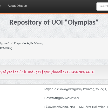
p
About DSpace
Repository of UOI "Olympias"
νήμων"
Περιοδικές Εκδόσεις
Ατλαντίς
//olympias.lib.uoi.gr/jspui/handle/123456789/4434
Μηνιαία εικονογραφημένη Ατλαντίς, τόμος 1, 
Πανεπιστήμιο Ιωαννίνων
Ελληνικη γλώσσα, Νέα - Ηνωμένες Πολιτείες -