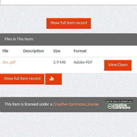
Show full item record
Files in This Item:
File
Description
Size
Format
doc.pdf
2.9 MB
Adobe PDF
View/Open
Show full item record
This item is licensed under a
Creative Commons License