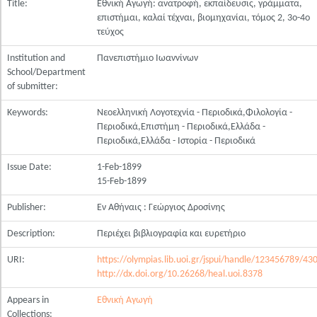
Title:
Εθνική Αγωγή: ανατροφή, εκπαίδευσις, γράμματα,
επιστήμαι, καλαί τέχναι, βιομηχανίαι, τόμος 2, 3ο-4ο
τεύχος
Institution and
Πανεπιστήμιο Ιωαννίνων
School/Department
of submitter:
Keywords:
Νεοελληνική Λογοτεχνία - Περιοδικά,Φιλολογία -
Περιοδικά,Επιστήμη - Περιοδικά,Ελλάδα -
Περιοδικά,Ελλάδα - Ιστορία - Περιοδικά
Issue Date:
1-Feb-1899
15-Feb-1899
Publisher:
Εν Αθήναις : Γεώργιος Δροσίνης
Description:
Περιέχει βιβλιογραφία και ευρετήριο
URI:
https://olympias.lib.uoi.gr/jspui/handle/123456789/43
http://dx.doi.org/10.26268/heal.uoi.8378
Appears in
Εθνική Αγωγή
Collections: