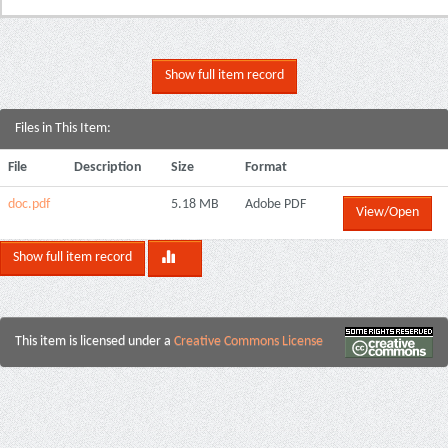
Show full item record
Files in This Item:
File
Description
Size
Format
doc.pdf
5.18 MB
Adobe PDF
View/Open
Show full item record
This item is licensed under a
Creative Commons License