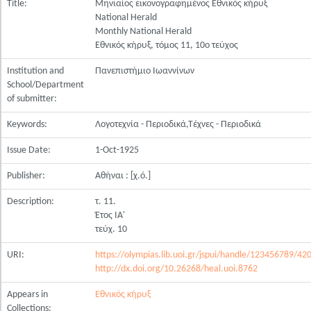
Title:
Μηνιαίος εικονογραφημένος Εθνικός κήρυξ
National Herald
Monthly National Herald
Εθνικός κήρυξ, τόμος 11, 10ο τεύχος
Institution and
Πανεπιστήμιο Ιωαννίνων
School/Department
of submitter:
Keywords:
Λογοτεχνία - Περιοδικά,Τέχνες - Περιοδικά
Issue Date:
1-Oct-1925
Publisher:
Αθήναι : [χ.ό.]
Description:
τ. 11.
Έτος ΙΑ'
τεύχ. 10
URI:
https://olympias.lib.uoi.gr/jspui/handle/123456789/42
http://dx.doi.org/10.26268/heal.uoi.8762
Appears in
Εθνικός κήρυξ
Collections: