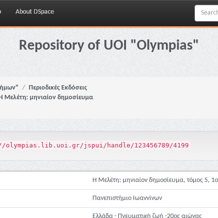
p
About DSpace
Repository of UOI "Olympias"
νήμων"
Περιοδικές Εκδόσεις
Η Μελέτη: μηνιαίον δημοσίευμα
//olympias.lib.uoi.gr/jspui/handle/123456789/4199
Η Μελέτη: μηνιαίον δημοσίευμα, τόμος 5, 1ο
Πανεπιστήμιο Ιωαννίνων
Ελλάδα - Πνευματική ζωή -20ος αιώνας