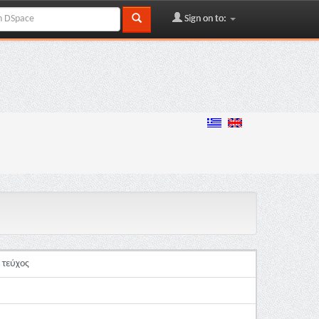
Sign on to:
 τεύχος