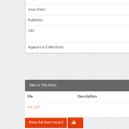
Issue Date:
Publisher:
URI:
Appears in Collections:
Files in This Item:
File
Description
doc.pdf
Show full item record