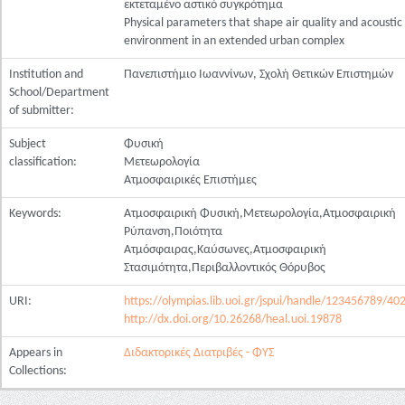
εκτεταμένο αστικό συγκρότημα
Physical parameters that shape air quality and acoustic
environment in an extended urban complex
Institution and
Πανεπιστήμιο Ιωαννίνων, Σχολή Θετικών Επιστημών
School/Department
of submitter:
Subject
Φυσική
classification:
Μετεωρολογία
Ατμοσφαιρικές Επιστήμες
Keywords:
Ατμοσφαιρική Φυσική,Μετεωρολογία,Ατμοσφαιρική
Ρύπανση,Ποιότητα
Ατμόσφαιρας,Καύσωνες,Ατμοσφαιρική
Στασιμότητα,Περιβαλλοντικός Θόρυβος
URI:
https://olympias.lib.uoi.gr/jspui/handle/123456789/40
http://dx.doi.org/10.26268/heal.uoi.19878
Appears in
Διδακτορικές Διατριβές - ΦΥΣ
Collections: