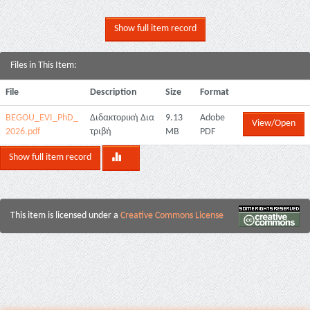
Show full item record
Files in This Item:
File
Description
Size
Format
BEGOU_EVI_PhD_
Διδακτορική Δια
9.13
Adobe
View/Open
2026.pdf
τριβή
MB
PDF
Show full item record
This item is licensed under a
Creative Commons License