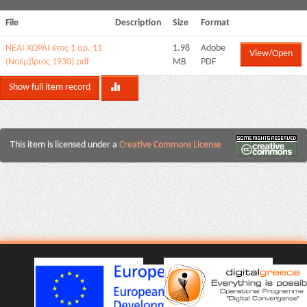
File
Description
Size
Format
ΝΕΑΙ ΧΩΡΑΙ έτος 1 αρ. 11
1.98
Adobe
View/Open
(Νοέμβριος 1930).pdf
MB
PDF
Show full item record
This item is licensed under a
Creative Commons License