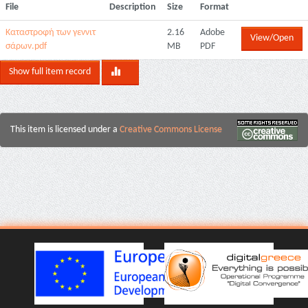
File
Description
Size
Format
Καταστροφή των γεννιτ
2.16
Adobe
View/Open
σάρων.pdf
MB
PDF
Show full item record
This item is licensed under a
Creative Commons License