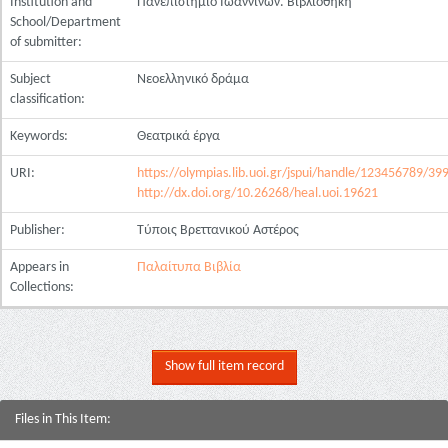
Institution and
Πανεπιστήμιο Ιωαννίνων. Βιβλιοθήκη
School/Department
of submitter:
Subject
Νεοελληνικό δράμα
classification:
Keywords:
Θεατρικά έργα
URI:
https://olympias.lib.uoi.gr/jspui/handle/123456789/39
http://dx.doi.org/10.26268/heal.uoi.19621
Publisher:
Τύποις Βρεττανικού Αστέρος
Appears in
Παλαίτυπα Βιβλία
Collections:
Show full item record
Files in This Item: