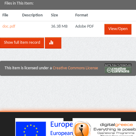
Files in This Item:
File
Description
Size
Format
doc.pdf
36.38 MB
Adobe PDF
View/Open
Show full item record
This item is licensed under a
Creative Commons License