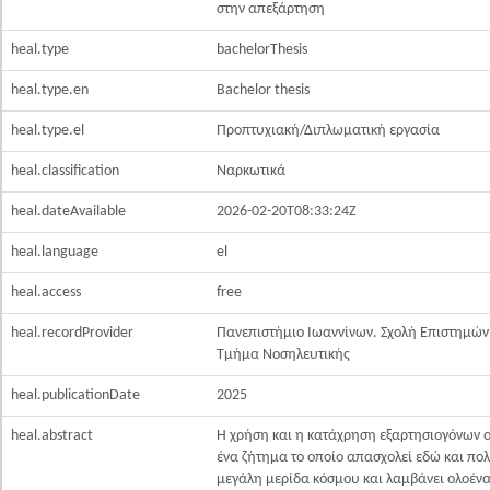
στην απεξάρτηση
heal.type
bachelorThesis
heal.type.en
Bachelor thesis
heal.type.el
Προπτυχιακή/Διπλωματική εργασία
heal.classification
Ναρκωτικά
heal.dateAvailable
2026-02-20T08:33:24Z
heal.language
el
heal.access
free
heal.recordProvider
Πανεπιστήμιο Ιωαννίνων. Σχολή Επιστημών 
Τμήμα Νοσηλευτικής
heal.publicationDate
2025
heal.abstract
Η χρήση και η κατάχρηση εξαρτησιογόνων ο
ένα ζήτημα το οποίο απασχολεί εδώ και πολ
μεγάλη μερίδα κόσμου και λαμβάνει ολοένα