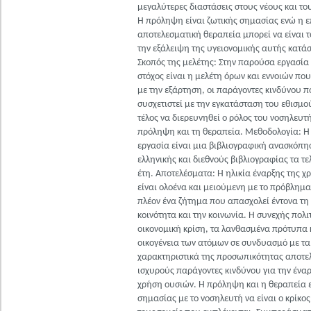
μεγαλύτερες διαστάσεις στους νέους και το
Η πρόληψη είναι ζωτικής σημασίας ενώ η ε
αποτελεσματική θεραπεία μπορεί να είναι το
την εξάλειψη της υγειονομικής αυτής κατά
Σκοπός της μελέτης: Στην παρούσα εργασία
στόχος είναι η μελέτη όρων και εννοιών που
με την εξάρτηση, οι παράγοντες κινδύνου π
συσχετιστεί με την εγκατάσταση του εθισμού
τέλος να διερευνηθεί ο ρόλος του νοσηλευτ
πρόληψη και τη θεραπεία. Μεθοδολογία: 
εργασία είναι μια βιβλιογραφική ανασκόπη
ελληνικής και διεθνούς βιβλιογραφίας τα τ
έτη. Αποτελέσματα: Η ηλικία έναρξης της 
είναι ολοένα και μειούμενη με το πρόβλημα
πλέον ένα ζήτημα που απασχολεί έντονα τη
κοινότητα και την κοινωνία. Η συνεχής πολιτ
οικονομική κρίση, τα λανθασμένα πρότυπα 
οικογένεια των ατόμων σε συνδυασμό με τα
χαρακτηριστικά της προσωπικότητας αποτε
ισχυρούς παράγοντες κινδύνου για την έναρ
χρήση ουσιών. Η πρόληψη και η θεραπεία ε
σημασίας με το νοσηλευτή να είναι ο κρίκος