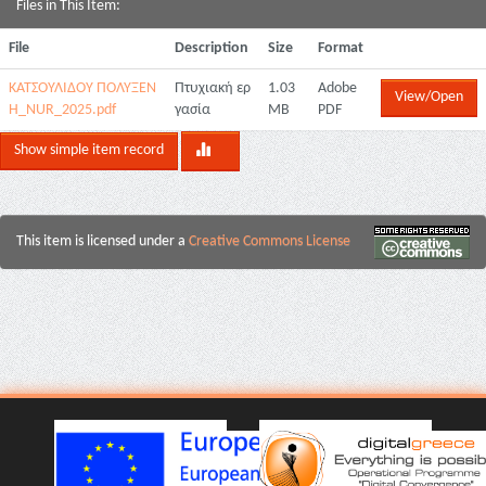
Files in This Item:
File
Description
Size
Format
ΚΑΤΣΟΥΛΙΔΟΥ ΠΟΛΥΞΕΝ
Πτυχιακή ερ
1.03
Adobe
View/Open
Η_ΝUR_2025.pdf
γασία
MB
PDF
Show simple item record
This item is licensed under a
Creative Commons License