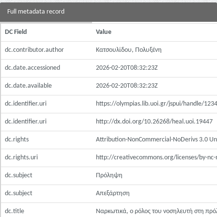
Full metadata record
DC Field
Value
dc.contributor.author
Κατσουλίδου, Πολυξένη
dc.date.accessioned
2026-02-20T08:32:23Z
dc.date.available
2026-02-20T08:32:23Z
dc.identifier.uri
https://olympias.lib.uoi.gr/jspui/handle/1
dc.identifier.uri
http://dx.doi.org/10.26268/heal.uoi.19447
dc.rights
Attribution-NonCommercial-NoDerivs 3.0 Un
dc.rights.uri
http://creativecommons.org/licenses/by-nc-
dc.subject
Πρόληψη
dc.subject
Απεξάρτηση
dc.title
Ναρκωτικά, ο ρόλος του νοσηλευτή στη πρ