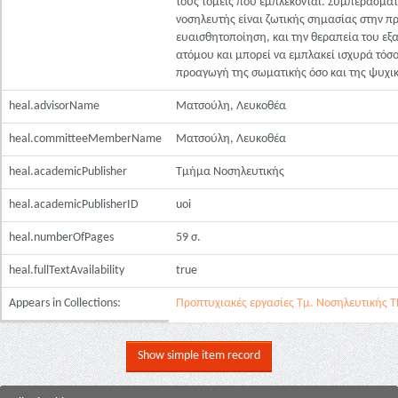
τους τομείς που εμπλέκονται. Συμπεράσματ
νοσηλευτής είναι ζωτικής σημασίας στην π
ευαισθητοποίηση, και την θεραπεία του εξ
ατόμου και μπορεί να εμπλακεί ισχυρά τόσο
προαγωγή της σωματικής όσο και της ψυχικ
heal.advisorName
Ματσούλη, Λευκοθέα
heal.committeeMemberName
Ματσούλη, Λευκοθέα
heal.academicPublisher
Τμήμα Νοσηλευτικής
heal.academicPublisherID
uoi
heal.numberOfPages
59 σ.
heal.fullTextAvailability
true
Appears in Collections:
Προπτυχιακές εργασίες Τμ. Νοσηλευτικής Τ
Show simple item record