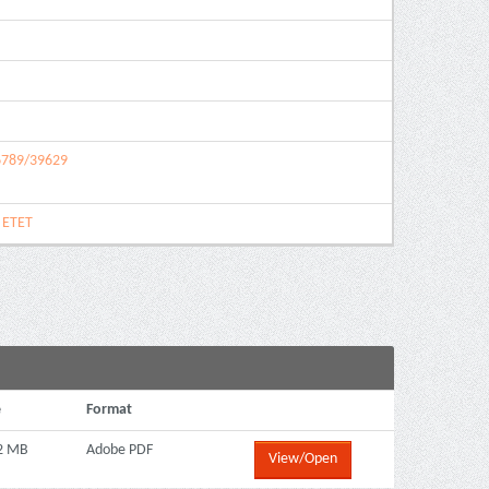
56789/39629
 ΕΤΕΤ
e
Format
2 MB
Adobe PDF
View/Open