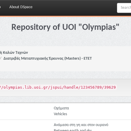
p
About DSpace
Repository of UOI "Olympias"
ή Καλών Τεχνών
Διατριβές Μεταπτυχιακής Έρευνας (Masters) - ΕΤΕΤ
//olympias.lib.uoi.gr/jspui/handle/123456789/39629
Οχήματα
Vehicles
Ανάμεσα στη γη και στον ουρανό
Between earth and sky