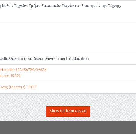
ή Καλών Τεχνών. Τμήμα Εικαστικών Τεχνών και Επιστημών της Τέχνης.
ιβαλλοντική εκπαίδευση,Environmental education
spui/handle/123456789/39628
al.uoi.19291
νας (Masters) - ΕΤΕΤ
Show full item record