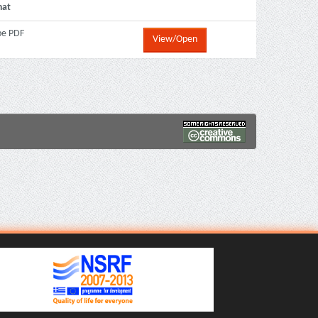
mat
be PDF
View/Open