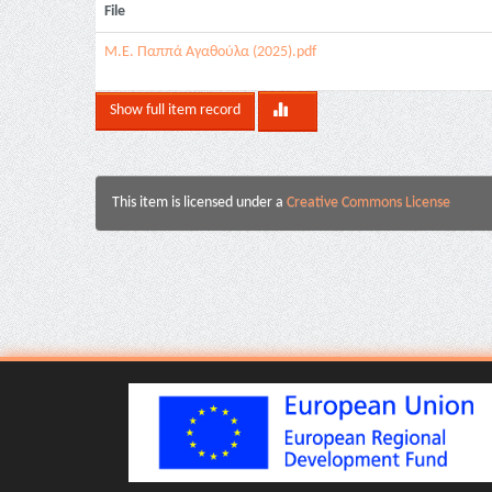
File
Μ.Ε. Παππά Αγαθούλα (2025).pdf
Show full item record
This item is licensed under a
Creative Commons License