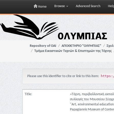
Browse
Advanced Search
Hel
Home
Skip
navigation
Repository of OAI
ΑΠΟΘΕΤΗΡΙΟ "ΟΛΥΜΠΙΑΣ"
Σχολ
Τμήμα Εικαστικών Τεχνών & Επιστημών της Τέχνης
https:
Please use this identifier to cite or link to this item:
Title:
«Τέχνη, περιβαλλοντική εκπαί
συλλογές του Μουσείου Σύγχρ
"Art, environmental education,
Papagiannis Museum of Contemp