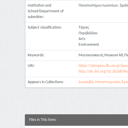
Institution and
Πανεπιστήμιο Ιωαννίων. Σχολ
School/Department of
submitter:
Subject classification:
Τέχνες
Περιβάλλον
Arts
Εnvironment
Keywords:
Μουσειοσκευή,Museum kit,Περ
URI:
https://olympias.lib.uoi.gr/j
http://dx.doi.org/10.26268/he
Appears in Collections:
Διατριβές Μεταπτυχιακής Έρευ
Files in This Item: