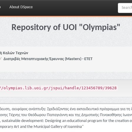
p
About DSpace
Repository of UOI "Olympias"
ή Καλών Τεχνών
Διατριβές Μεταπτυχιακής Έρευνας (Masters) - ΕΤΕΤ
//olympias.lib.uoi.gr/jspui/handle/123456789/39628
δευση, αειφόρος ανάπτυξη: Σχεδιάζοντας ένα εκπαιδευτικό πρόγραμμα για τη 
ονης Τέχνης του Θεόδωρου Παπαγιάννη και της Δημοτικής Πινακοθήκης Ιωαν
 sustainable development: Designing an educational program for the creation of 
orary Art and the Municipal Gallery of Ioannina"