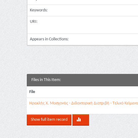
Keywords:
URI:
Appears in Collections:
Files in This Item:
File
Ηρακλής Χ. Μοσχονάς - Διδακτορική Διατριβή - Τελικό Κείμενο
Show full item record