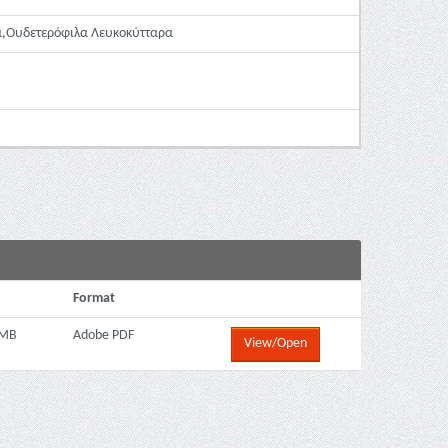
,Ουδετερόφιλα Λευκοκύτταρα
Format
 MB
Adobe PDF
View/Open