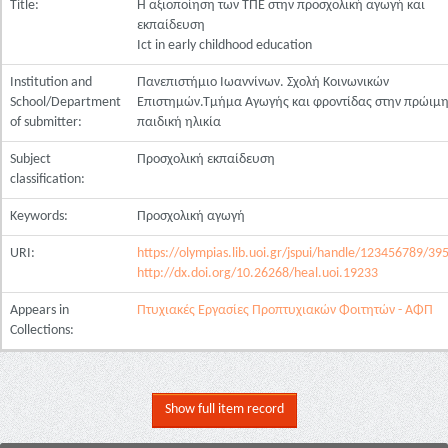
Title:
Η αξιοποίηση των ΤΠΕ στην προσχολική αγωγή και
εκπαίδευση
Ict in early childhood education
Institution and
Πανεπιστήμιο Ιωαννίνων. Σχολή Κοινωνικών
School/Department
Επιστημών.Τμήμα Αγωγής και φροντίδας στην πρώιμ
of submitter:
παιδική ηλικία
Subject
Προσχολική εκπαίδευση
classification:
Keywords:
Προσχολική αγωγή
URI:
https://olympias.lib.uoi.gr/jspui/handle/123456789/39
http://dx.doi.org/10.26268/heal.uoi.19233
Appears in
Πτυχιακές Εργασίες Προπτυχιακών Φοιτητών - ΑΦΠ
Collections:
Show full item record