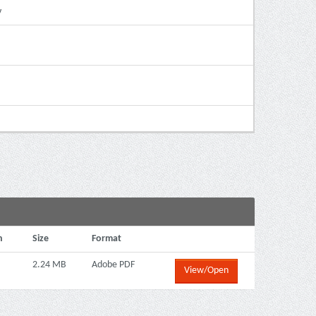
ν
n
Size
Format
2.24 MB
Adobe PDF
View/Open