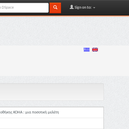
Sign on to:
οθήκης KOHA : μια ποσοτική μελέτη