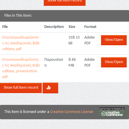
Show full item record
Files in This Item:
File
Description
Size
Format
Επαναπροσδιορίζοντα
318.15
Adobe
View/Open
ς τις ακαδημαϊκές βιβλ
kB
PDF
ιοθήκες.pdf
Επαναπροσδιορίζοντα
Παρουσίασ
8.66
Adobe
View/Open
ς τις Ακαδημαϊκές Βιβλ
η
MB
PDF
ιοθήκες.presentation.
pdf
Show full item record
This item is licensed under a
Creative Commons License