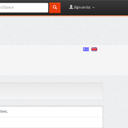
Sign on to:
θήκες