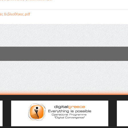
ς Βιβλιοθήκες.pdf