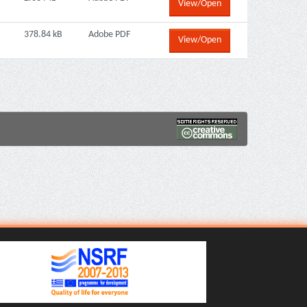
View/Open
378.84 kB
Adobe PDF
View/Open