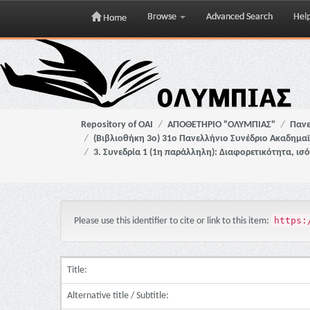
Browse
Advanced Search
Hel
Home
Skip
navigation
Repository of OAI
ΑΠΟΘΕΤΗΡΙΟ "ΟΛΥΜΠΙΑΣ"
Πανε
(Βιβλιοθήκη 3ο) 31ο Πανελλήνιο Συνέδριο Ακαδημα
3. Συνεδρία 1 (1η παράλληλη): Διαφορετικότητα, ι
https:
Please use this identifier to cite or link to this item:
Title:
Alternative title / Subtitle: