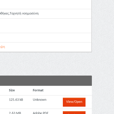
ιοθήκες,Τεχνητή νοημοσύνη
ληψη
Size
Format
125.63 kB
Unknown
View/Open
2.63 MB
Adobe PDF