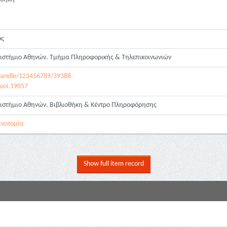
ος
πιστήμιο Αθηνών. Τμήμα Πληροφορικής & Τηλεπικοινωνιών
ui/handle/123456789/39388
.uoi.19057
πιστήμιο Αθηνών. Βιβλιοθήκη & Κέντρο Πληροφόρησης
αινοτομία
Show full item record