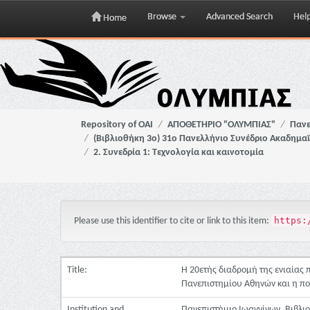
Browse
Advanced Search
Hel
Home
Skip
navigation
Repository of OAI
ΑΠΟΘΕΤΗΡΙΟ "ΟΛΥΜΠΙΑΣ"
Πανε
(Βιβλιοθήκη 3ο) 31ο Πανελλήνιο Συνέδριο Ακαδημα
2. Συνεδρία 1: Τεχνολογία και καινοτομία
https:
Please use this identifier to cite or link to this item:
Title:
Η 20ετής διαδρομή της ενιαίας
Πανεπιστημίου Αθηνών και η πο
Institution and
Πανεπιστήμιο Ιωαννίνων. Βιβλι