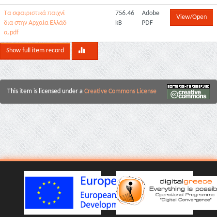
Τα σφαιριστικά παιχνί
756.46
Adobe
View/Open
δια στην Αρχαία Ελλάδ
kB
PDF
α.pdf
Show full item record
This item is licensed under a
Creative Commons License