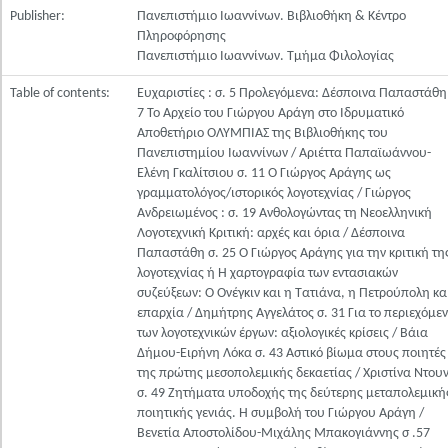
Publisher:
Πανεπιστήμιο Ιωαννίνων. Βιβλιοθήκη & Κέντρο
Πληροφόρησης
Πανεπιστήμιο Ιωαννίνων. Τμήμα Φιλολογίας
Table of contents:
Ευχαριστίες : σ. 5 Προλεγόμενα: Δέσποινα Παπαστάθη
7 Το Αρχείο του Γιώργου Αράγη στο Ιδρυματικό
Αποθετήριο ΟΛΥΜΠΙΑΣ της Βιβλιοθήκης του
Πανεπιστημίου Ιωαννίνων / Αριέττα Παπαϊωάννου-
Ελένη Γκαλίτσιου σ. 11 Ο Γιώργος Αράγης ως
γραμματολόγος/ιστορικός λογοτεχνίας / Γιώργος
Ανδρειωμένος : σ. 19 Ανθολογώντας τη Νεοελληνική
Λογοτεχνική Κριτική: αρχές και όρια / Δέσποινα
Παπαστάθη σ. 25 Ο Γιώργος Αράγης για την κριτική τη
λογοτεχνίας ή Η χαρτογραφία των εντασιακών
συζεύξεων: Ο Ονέγκιν και η Τατιάνα, η Πετρούπολη κα
επαρχία / Δημήτρης Αγγελάτος σ. 31 Για το περιεχόμε
των λογοτεχνικών έργων: αξιολογικές κρίσεις / Βάια
Δήμου-Ειρήνη Λόκα σ. 43 Αστικό βίωμα στους ποιητές
της πρώτης μεσοπολεμικής δεκαετίας / Χριστίνα Ντου
σ. 49 Ζητήματα υποδοχής της δεύτερης μεταπολεμική
ποιητικής γενιάς. Η συμβολή του Γιώργου Αράγη /
Βενετία Αποστολίδου-Μιχάλης Μπακογιάννης σ .57