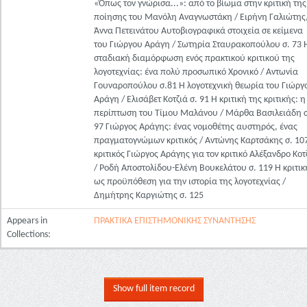
«Όπως τον γνώρισα...»: από το βίωμα στην κριτική της
ποίησης του Μανόλη Αναγνωστάκη / Ειρήνη Γαλιώτης
Άννα Πετεινάτου Αυτοβιογραφικά στοιχεία σε κείμενα
του Γιώργου Αράγη / Σωτηρία Σταυρακοπούλου σ. 73 
σταδιακή διαμόρφωση ενός πρακτικού κριτικού της
λογοτεχνίας: ένα πολύ προσωπικό Χρονικό / Αντωνία
Γουναροπούλου σ.81 Η λογοτεχνική θεωρία του Γιώργ
Αράγη / Ελισάβετ Κοτζιά σ. 91 Η κριτική της κριτικής: η
περίπτωση του Τίμου Μαλάνου / Μάρθα Βασιλειάδη σ
97 Γιώργος Αράγης: ένας νομοθέτης αυστηρός, ένας
πραγματογνώμων κριτικός / Αντώνης Καρτσάκης σ. 10
κριτικός Γιώργος Αράγης για τον κριτικό Αλέξανδρο Κοτ
/ Ροδή Αποστολίδου-Ελένη Βουκελάτου σ. 119 Η κριτικ
ως προϋπόθεση για την ιστορία της λογοτεχνίας /
Δημήτρης Καργιώτης σ. 125
Appears in
ΠΡΑΚΤΙΚΑ ΕΠΙΣΤΗΜΟΝΙΚΗΣ ΣΥΝΑΝΤΗΣΗΣ
Collections:
Show full item record