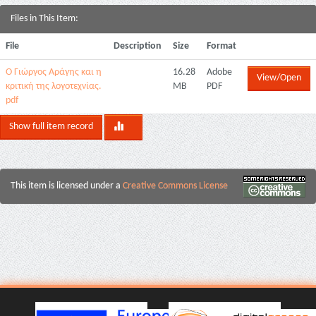
Files in This Item:
File
Description
Size
Format
Ο Γιώργος Αράγης και η
16.28
Adobe
View/Open
κριτική της λογοτεχνίας.
MB
PDF
pdf
Show full item record
This item is licensed under a
Creative Commons License