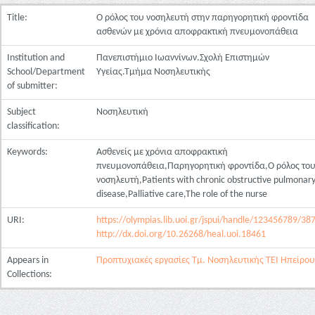
Title:
Ο ρόλος του νοσηλευτή στην παρηγορητική φροντίδα
ασθενών με χρόνια αποφρακτική πνευμονοπάθεια
Institution and
Πανεπιστήμιο Ιωαννίνων.Σχολή Επιστημών
School/Department
Υγείας.Τμήμα Νοσηλευτικής
of submitter:
Subject
Νοσηλευτική
classification:
Keywords:
Ασθενείς με χρόνια αποφρακτική
πνευμονοπάθεια,Παρηγορητική φροντίδα,Ο ρόλος το
νοσηλευτή,Patients with chronic obstructive pulmonar
disease,Palliative care,The role of the nurse
URI:
https://olympias.lib.uoi.gr/jspui/handle/123456789/38
http://dx.doi.org/10.26268/heal.uoi.18461
Appears in
Προπτυχιακές εργασίες Τμ. Νοσηλευτικής ΤΕΙ Ηπείρου
Collections: