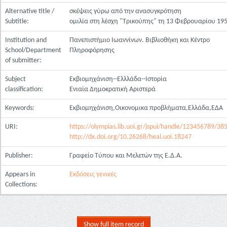
Alternative title /
σκέψεις γύρω από την ανασυγκρότηση
Subtitle:
ομιλία στη λέσχη "Τρικούπης" τη 13 Φεβρουαρίου 19
Institution and
Πανεπιστήμιο Ιωαννίνων. Βιβλιοθήκη και Κέντρο
School/Department
Πληροφόρησης
of submitter:
Subject
Εκβιομηχάνιση--Ελλλάδα--Ιστορία
classification:
Ενιαία Δημοκρατική Αριστερά
Keywords:
Εκβιομηχάνιση,Οικονομικα προβλήματα,Ελλάδα,ΕΔΑ
URI:
https://olympias.lib.uoi.gr/jspui/handle/123456789/38
http://dx.doi.org/10.26268/heal.uoi.18247
Publisher:
Γραφείο Τύπου και Μελετών της Ε.Δ.Α.
Appears in
Εκδόσεις γενικές
Collections:
Show full item record