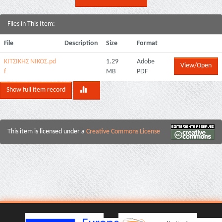
Files in This Item:
File
Description
Size
Format
ΚΙΤΣΙΚΗΣ ΝΙΚΟΣ.pd
1.29
Adobe
View/Open
f
MB
PDF
Show full item record
This item is licensed under a
Creative Commons License