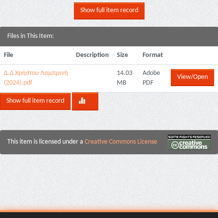
Show full item record
Files in This Item:
File
Description
Size
Format
Δ.Δ Χρήστου Λαμπρινή
14.03
Adobe
View/Open
(2024).pdf
MB
PDF
Show full item record
This item is licensed under a
Creative Commons License