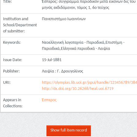
Title:
Έσπερος: σύγγραμμα περιοδικόν μετά εικόνων δις του
μηνός εκδιδόμενον, τόμος 1, 6ο τεύχος
Institution and
Πανεπιστήμιο Ιωαννίνων
School/Department
of submitter:
Keywords:
Νεοελληνική λογοτεχνία - Περιοδικά,Επιστήμη -
Περιοδικά,Ελληνικά περιοδικά - Λειψία
Issue Date:
15-Jul-1881
Publisher:
Λειψία : Γ. Δρουγολίνος
URI:
https://olympias.lib.uoi.gr/jspui/handle/123456789/38
http://dx.doi.org/10.26268/heal.uoi.6719
Appears in
Έσπερος
Collections:
Show full item record