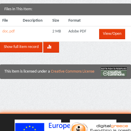
Files in This Item:
File
Description
Size
Format
doc.pdf
2 MB
Adobe PDF
View/Open
Show full item record
This item is licensed under a
Creative Commons License