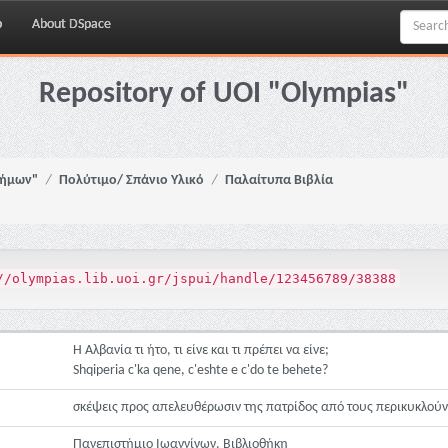
p
About DSpace
Repository of UOI "Olympias"
νήμων"
Πολύτιμο/ Σπάνιο Υλικό
Παλαίτυπα Βιβλία
//olympias.lib.uoi.gr/jspui/handle/123456789/38388
Η Αλβανία τι ήτο, τι είνε και τι πρέπει να είνε;
Shqiperia c'ka qene, c'eshte e c'do te behete?
σκέψεις προς απελευθέρωσιν της πατρίδος από τους περικυκλούν
Πανεπιστήμιο Ιωαννίνων. Βιβλιοθήκη