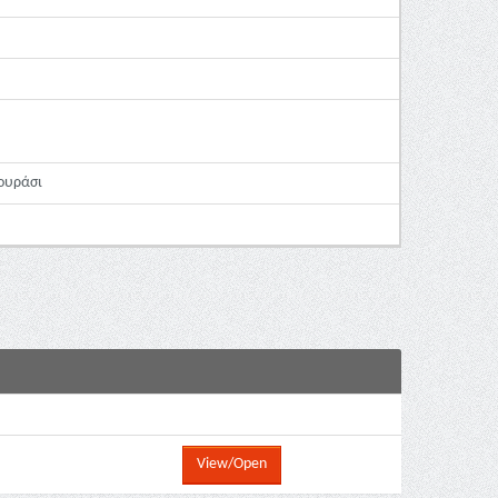
ιουράσι
View/Open