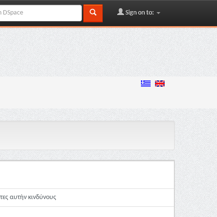
Sign on to:
τες αυτήν κινδύνους