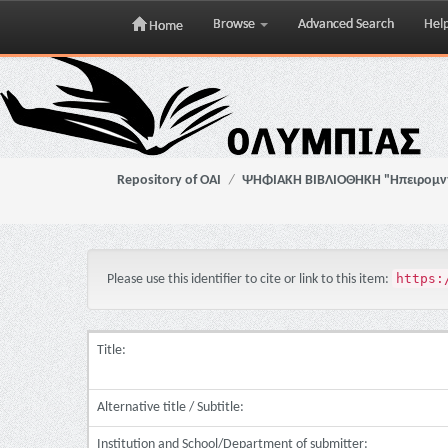
Browse
Advanced Search
Hel
Home
Skip
navigation
Repository of OAI
ΨΗΦΙΑΚΗ ΒΙΒΛΙΟΘΗΚΗ "Ηπειρομ
https:
Please use this identifier to cite or link to this item:
Title:
Alternative title / Subtitle:
Institution and School/Department of submitter: