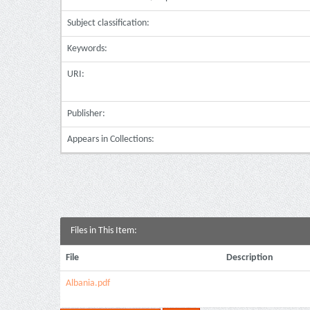
Subject classification:
Keywords:
URI:
Publisher:
Appears in Collections:
Files in This Item:
File
Description
Albania.pdf