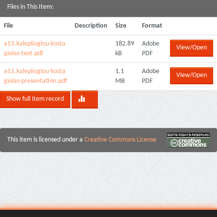
Files in This Item:
File
Description
Size
Format
a13.Xaleplioglou-kosta
182.89
Adobe
View/Open
giolas-text.pdf
kB
PDF
a13.Xaleplioglou-kosta
1.1
Adobe
View/Open
giolas-presentation.pdf
MB
PDF
Show full item record
This item is licensed under a
Creative Commons License