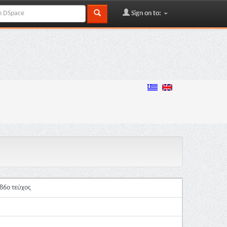
Sign on to:
86ο τεύχος