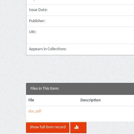
Issue Date:
Publisher:
URI:
Appears in Collections:
Files in This Item:
File
Description
doc.pdf
Show full item record