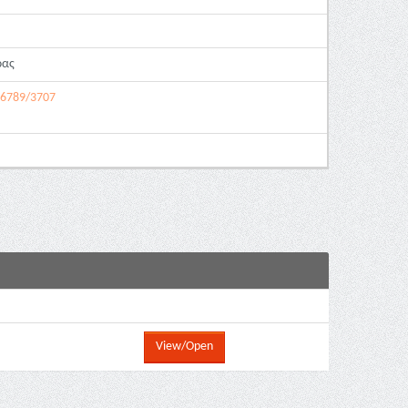
ρας
456789/3707
View/Open