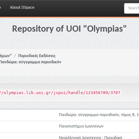
p
About DSpace
Repository of UOI "Olympias"
νήμων"
Περιοδικές Εκδόσεις
Πανδώρα: σύγγραμμα περιοδικόν
//olympias.lib.uoi.gr/jspui/handle/123456789/3707
Πανδώρα: σύγγραμμα περιοδικόν, τόμος 8, 1
Πανεπιστήμιο Ιωαννίνων
Νεοελληνική λογοτεχνία - Περιοδικά