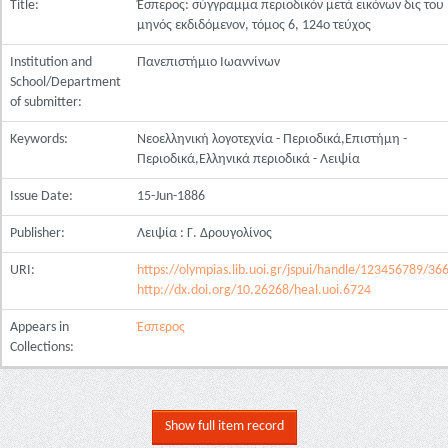
Title:
Έσπερος: σύγγραμμα περιοδικόν μετά εικόνων δις του
μηνός εκδιδόμενον, τόμος 6, 124ο τεύχος
Institution and
Πανεπιστήμιο Ιωαννίνων
School/Department
of submitter:
Keywords:
Νεοελληνική λογοτεχνία - Περιοδικά,Επιστήμη -
Περιοδικά,Ελληνικά περιοδικά - Λειψία
Issue Date:
15-Jun-1886
Publisher:
Λειψία : Γ. Δρουγολίνος
URI:
https://olympias.lib.uoi.gr/jspui/handle/123456789/36
http://dx.doi.org/10.26268/heal.uoi.6724
Appears in
Έσπερος
Collections:
Show full item record