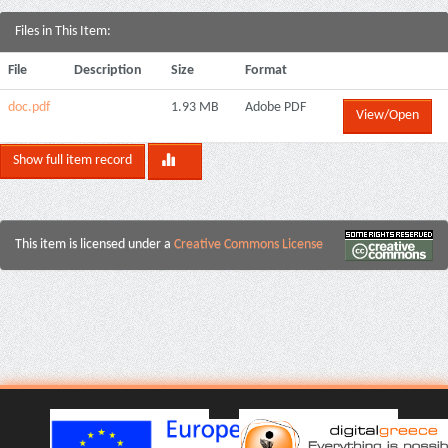
Files in This Item:
File
Description
Size
Format
doc.pdf
1.93 MB
Adobe PDF
View/Open
Show full item record
This item is licensed under a
Creative Commons License