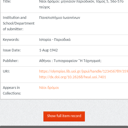
Title:
Νέοι δρόμοι: μηνιαίον περιοδικόν, τόμος 5, 56ο-57ο
τεύχος
Institution and
Πανεπιστήμιο Ιωαννίνων
School/Department
of submitter:
Keywords:
Ιστορία - Περιοδικά
Issue Date:
1-Aug-1942
Publisher:
Αθήναι : Τυπογραφείον ''Η Τέχνηquot;
URI:
https://olympias.lib.uoi.gr/jspui/handle/123456789/35
http://dx.doi.org/10.26268/heal.uoi.7401
Appears in
Νέοι δρόμοι
Collections:
Show full item record