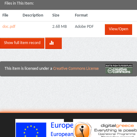
Files in This Item:
File
Description
Size
Format
doc.pdf
2.68 MB
Adobe PDF
View/Open
Show full item record
This item is licensed under a
Creative Commons License