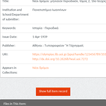
Title:
Νέοι δρόμοι: μηνιαίον περιοδικόν, τόμος 2, 16ο τεύχος
Institution and
Πανεπιστήμιο Ιωαννίνων
School/Department
of submitter:
Keywords:
Ιστορία - Περιοδικά
Issue Date:
1-Apr-1939
Publisher:
Αθήναι : Τυπογραφείον ''Η Τέχνηquot;
URI:
https://olympias.lib.uoi.gr/jspui/handle/123456789/35
http://dx.doi.org/10.26268/heal.uoi.7272
Appears in
Νέοι δρόμοι
Collections:
Show full item record
Files in This Item: