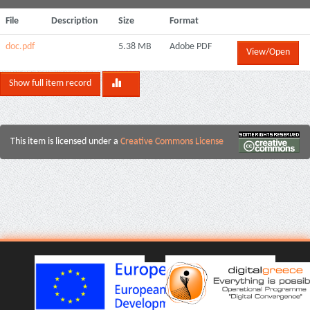
File
Description
Size
Format
doc.pdf
5.38 MB
Adobe PDF
View/Open
Show full item record
This item is licensed under a
Creative Commons License