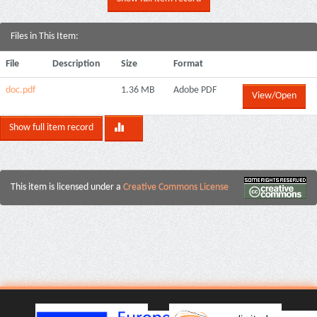
Files in This Item:
File
Description
Size
Format
doc.pdf
1.36 MB
Adobe PDF
View/Open
Show full item record
This item is licensed under a
Creative Commons License