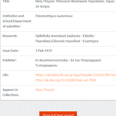
Title:
Νέος Ποιμήν: Μηνιαίον θεολογικόν περιοδικόν, τόμος 
2ο τεύχος
Institution and
Πανεπιστήμιο Ιωαννίνων
School/Department
of submitter:
Keywords:
Ορθόδοξη Ανατολική Εκκλησία - Ελλάδα -
Περιοδικά,Ελληνικά περιοδικά - Ευρετήρια
Issue Date:
1-Feb-1919
Publisher:
Εν Κωνσταντινούπολει : Εκ του Πατριαρχικού
Τυπογραφείου
URI:
https://olympias.lib.uoi.gr/jspui/handle/123456789/34
http://dx.doi.org/10.26268/heal.uoi.7826
Appears in
Νέος Ποιμήν
Collections:
Show full item record