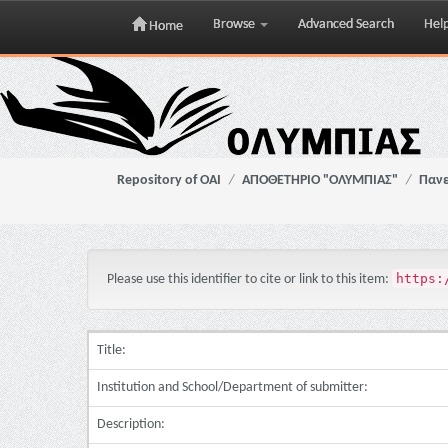
Browse
Advanced Search
Hel
Home
Skip
navigation
Repository of OAI
ΑΠΟΘΕΤΗΡΙΟ "ΟΛΥΜΠΙΑΣ"
Πανε
https:
Please use this identifier to cite or link to this item:
Title:
Institution and School/Department of submitter:
Description: