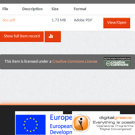
File
Description
Size
Format
doc.pdf
1.73 MB
Adobe PDF
View/Open
Show full item record
This item is licensed under a
Creative Commons License