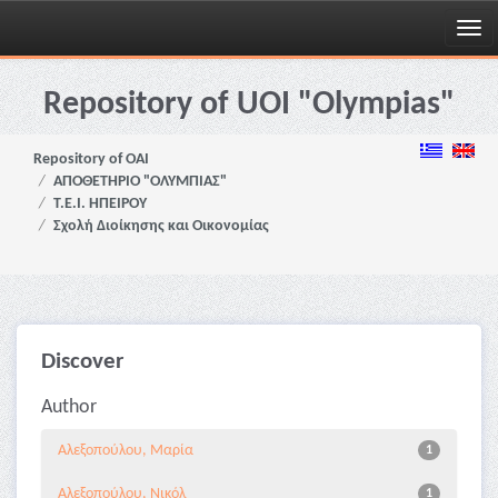
Skip
navigation
Repository of UOI "Olympias"
Repository of OAI
ΑΠΟΘΕΤΗΡΙΟ "ΟΛΥΜΠΙΑΣ"
Τ.Ε.Ι. ΗΠΕΙΡΟΥ
Σχολή Διοίκησης και Οικονομίας
Discover
Author
Αλεξοπούλου, Μαρία
1
Αλεξοπούλου, Νικόλ
1