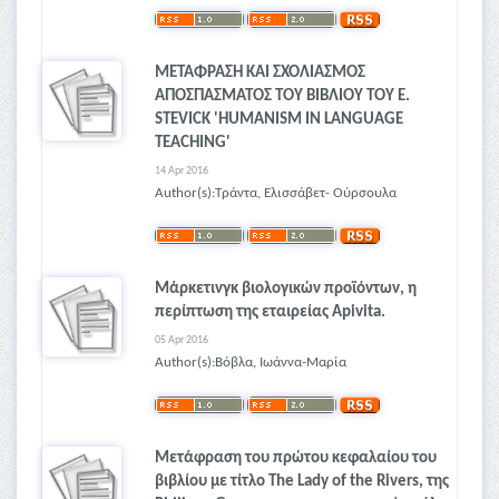
ΜΕΤΑΦΡΑΣΗ ΚΑΙ ΣΧΟΛΙΑΣΜΟΣ
ΑΠΟΣΠΑΣΜΑΤΟΣ ΤΟΥ ΒΙΒΛΙΟΥ ΤΟΥ E.
STEVICK 'HUMANISM IN LANGUAGE
TEACHING'
14 Apr 2016
Author(s):Τράντα, Ελισσάβετ- Ούρσουλα
Μάρκετινγκ βιολογικών προϊόντων, η
περίπτωση της εταιρείας Apivita.
05 Apr 2016
Author(s):Βόβλα, Ιωάννα-Μαρία
Μετάφραση του πρώτου κεφαλαίου του
βιβλίου με τίτλο The Lady of the Rivers, της