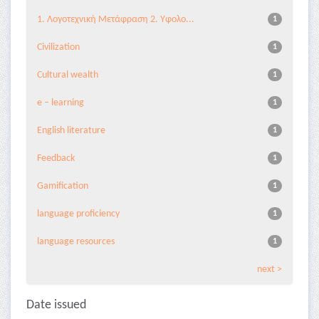
1. Λογοτεχνική Μετάφραση 2. Υφολο...
1
Civilization
1
Cultural wealth
1
e – learning
1
English literature
1
Feedback
1
Gamification
1
language proficiency
1
language resources
1
next >
Date issued