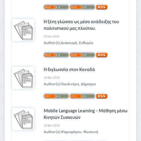
Η ξένη γλώσσα ως μέσο ανάδειξης του
πολιτιστικού μας πλούτου.
02 Dec 2016
Author(s):Διακουμή, Ευθυμία
Η διγλωσσία στον Καναδά
16 Nov 2016
Author(s):Παυλινέρη, Δήμητρα
Mobile Language Learning – Μάθηση μέσω
Κινητών Συσκευών
16 Nov 2016
Author(s):Ψαροφάγου, Φωτεινή