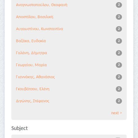
Αναγνωστοπούλου, Θεοφανή
2
Αποστόλου, Βασιλική
2
Αυγουστίνου, Κωνσταντίνα
2
Βαζάκα, Ευδοκία
2
Γαλάνη, Δήμητρα
2
Γεωργίου, Μαρία
2
Γιαννάκης, Αθανάσιος
2
Γκουβάτσου, Ελένη
2
Διγώνης, Στέφανος
2
next >
Subject