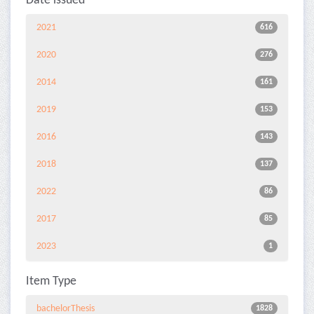
Date issued
2021
616
2020
276
2014
161
2019
153
2016
143
2018
137
2022
86
2017
85
2023
1
Item Type
bachelorThesis
1828