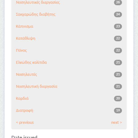
Νοσηλευτικές διεργασίες
26
Σακχαρώδης διαβήτης
24
Κάπνισμα
23
Κατάθλιψη
22
Πόνος
22
Ελκώδης κολίτιδα
21
Νοσηλευτές
21
Νοσηλευτική διεργασία
21
Καρδιά
20
Διατροφή
19
< previous
next >