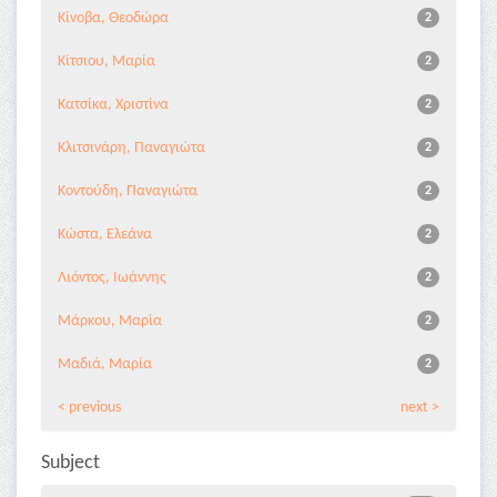
Κίνοβα, Θεοδώρα
2
Κίτσιου, Μαρία
2
Κατσίκα, Χριστίνα
2
Κλιτσινάρη, Παναγιώτα
2
Κοντούδη, Παναγιώτα
2
Κώστα, Ελεάνα
2
Λιόντος, Ιωάννης
2
Μάρκου, Μαρία
2
Μαδιά, Μαρία
2
< previous
next >
Subject