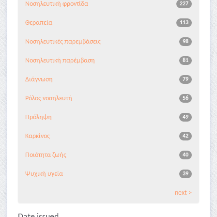
Νοσηλευτική φροντίδα
227
Θεραπεία
113
Νοσηλευτικές παρεμβάσεις
98
Νοσηλευτική παρέμβαση
81
Διάγνωση
79
Ρόλος νοσηλευτή
56
Πρόληψη
49
Καρκίνος
42
Ποιότητα ζωής
40
Ψυχική υγεία
39
next >