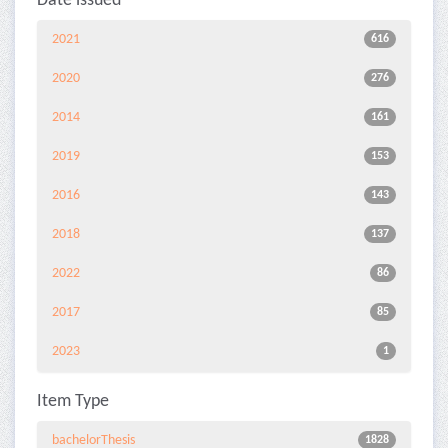
Date issued
2021
616
2020
276
2014
161
2019
153
2016
143
2018
137
2022
86
2017
85
2023
1
Item Type
bachelorThesis
1828