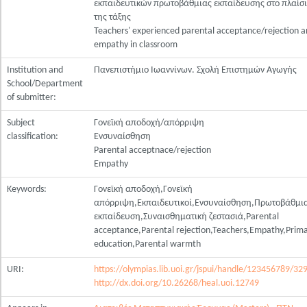
εκπαιδευτικών πρωτοβάθμιας εκπαίδευσης στο πλαίσ
της τάξης
Teachers' experienced parental acceptance/rejection 
empathy in classroom
Institution and
Πανεπιστήμιο Ιωαννίνων. Σχολή Επιστημών Αγωγής
School/Department
of submitter:
Subject
Γονεϊκή αποδοχή/απόρριψη
classification:
Ενσυναίσθηση
Parental acceptnace/rejection
Empathy
Keywords:
Γονεϊκή αποδοχή,Γονεϊκή
απόρριψη,Εκπαιδευτικοί,Ενσυναίσθηση,Πρωτοβάθμι
εκπαίδευση,Συναισθηματική ζεστασιά,Parental
acceptance,Parental rejection,Teachers,Empathy,Prim
education,Parental warmth
URI:
https://olympias.lib.uoi.gr/jspui/handle/123456789/32
http://dx.doi.org/10.26268/heal.uoi.12749